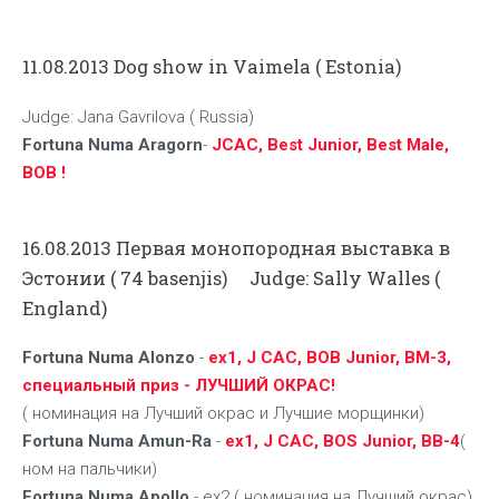
11.08.2013 Dog show in Vaimela ( Estonia)
Judge: Jana Gavrilova ( Russia)
Fortuna Numa Aragorn
-
JCAC, Best Junior, Best Male,
BOB !
16.08.2013 Первая монопородная выставка в
Эстонии ( 74 basenjis) Judge:
Sally Walles
(
England)
Fortuna Numa Alonzo
-
ex
1
, J CAC,
BOB Junior
,
BM-3,
специальный приз - ЛУЧШИЙ ОКРАС!
( номинация на Лучший окрас и Лучшие морщинки)
Fortuna Numa Amun-Ra
-
ex
1
, J CAC,
BOS Junior
, BB-4
(
ном на пальчики)
Fortuna Numa Apollo
- ex2 ( номинация на Лучший окрас)