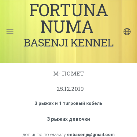
FORTUNA
NUMA
BASENJI KENNEL
М- ПОМЕТ
25.12.2019
3 рыжих и 1 тигровый кобель
3 рыжих девочки
доп инфо по емайлу
eebasenji@gmail.com