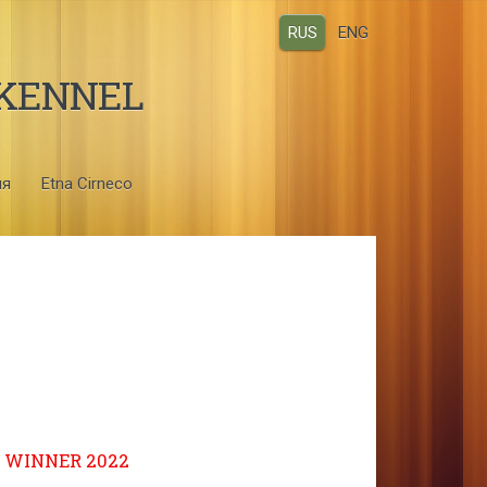
RUS
ENG
 KENNEL
ия
Etna Cirneco
WINNER 2022