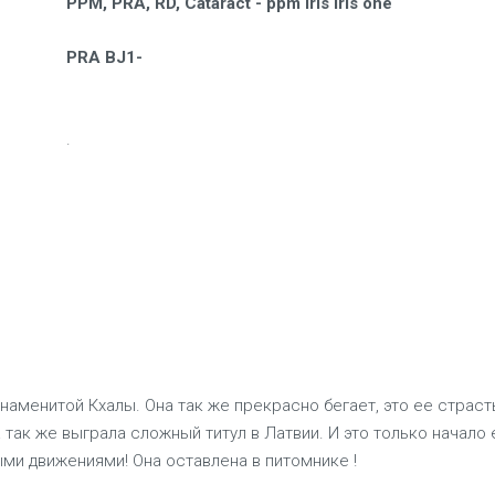
PPM, PRA, RD, Cataract - ppm iris iris one
PRA BJ1-
.
знаменитой Кхалы. Она так же прекрасно бегает, это ее страст
а так же выграла сложный титул в Латвии. И это только начало
и движениями! Она оставлена в питомнике !