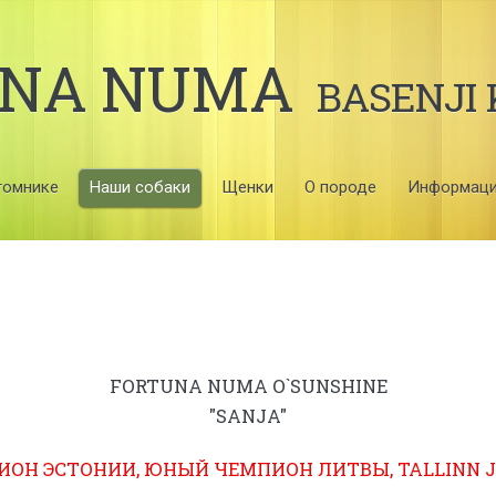
UNA NUMA
BASENJI
томнике
Наши собаки
Щенки
О породе
Информац
FORTUNA NUMA O`SUNSHINE
"SANJA"
ОН ЭСТОНИИ, ЮНЫЙ ЧЕМПИОН ЛИТВЫ, TALLINN J 