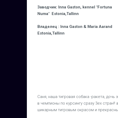
Заводчик
:
Inna Gaston, kennel "Fortuna
Numa"
Estonia,Tallinn
Владелец
: Inna Gaston & Maria Aarand
Estonia,Tallinn
Саня, наша тигровая собака -ракета, дочь 
в чемпионы по курсингу сразу 3ех стран!! 
шикарным тигровым окрасом и прекрасным