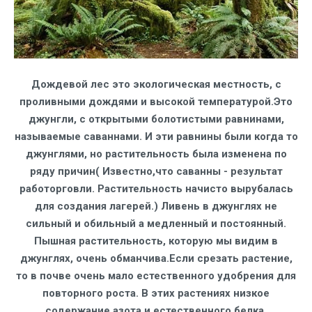
Дождевой лес это экологическая местность, с
проливными дождями и высокой температурой.Это
джунгли, с открытыми болотистыми равнинами,
называемые саваннами. И эти равнины были когда то
джунглями, но растительность была изменена по
ряду причин( Известно,что саванны - результат
работорговли. Растительность начисто вырубалась
для создания лагерей.) Ливень в джунглях не
сильный и обильный а медленный и постоянный.
Пышная растительность, которую мы видим в
джунглях, очень обманчива.Если срезать растение,
то в почве очень мало естественного удобрения для
повторного роста. В этих растениях низкое
содержание азота и естественного белка.