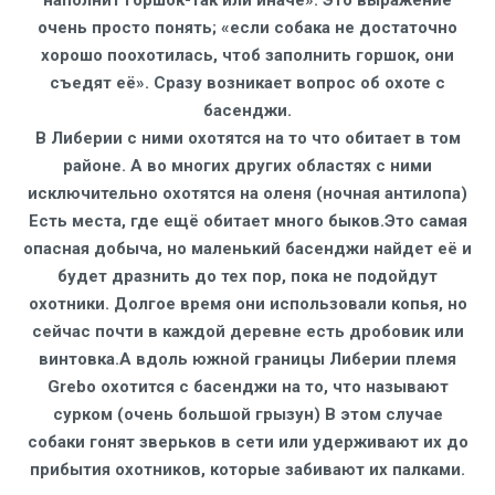
наполнит горшок-так или иначе». Это выражение
очень просто понять; «если собака не достаточно
хорошо поохотилась, чтоб заполнить горшок, они
съедят её». Сразу возникает вопрос об охоте с
басенджи.
В Либерии с ними охотятся на то что обитает в том
районе. А во многих других областях с ними
исключительно охотятся на оленя (ночная антилопа)
Есть места, где ещё обитает много быков.Это самая
опасная добыча, но маленький басенджи найдет её и
будет дразнить до тех пор, пока не подойдут
охотники. Долгое время они использовали копья, но
сейчас почти в каждой деревне есть дробовик или
винтовка.А вдоль южной границы Либерии племя
Grebo охотится с басенджи на то, что называют
сурком (очень большой грызун) В этом случае
собаки гонят зверьков в сети или удерживают их до
прибытия охотников, которые забивают их палками.