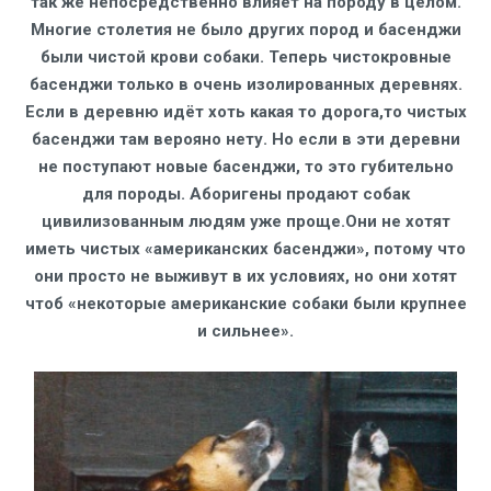
так же непосредственно влияет на породу в целом.
Многие столетия не было других пород и басенджи
были чистой крови собаки. Теперь чистокровные
басенджи только в очень изолированных деревнях.
Если в деревню идёт хоть какая то дорога,то чистых
басенджи там верояно нету. Но если в эти деревни
не поступают новые басенджи, то это губительно
для породы. Аборигены продают собак
цивилизованным людям уже проще.Они не хотят
иметь чистых «американских басенджи», потому что
они просто не выживут в их условиях, но они хотят
чтоб «некоторые американские собаки были крупнее
и сильнее».