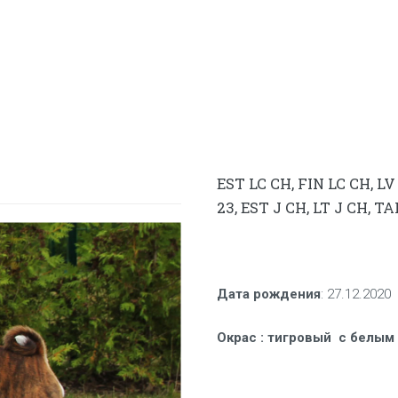
EST LC CH, FIN LC CH, L
23, EST J CH, LT J CH, 
Дата рождения
:
27.12.2020
Окрас
:
тигровый с белым