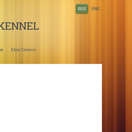
RUS
ENG
 KENNEL
ия
Etna Cirneco